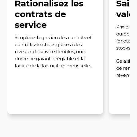
Rationalisez les
Saisi
contrats de
vale
service
Prix en fo
durée et 
Simplifiez la gestion des contrats et
fonction 
contrôlez le chaos grâce à des
stocks (UG
niveaux de service flexibles, une
durée de garantie réglable et la
Cela signi
facilité de la facturation mensuelle.
de renou
revenus.