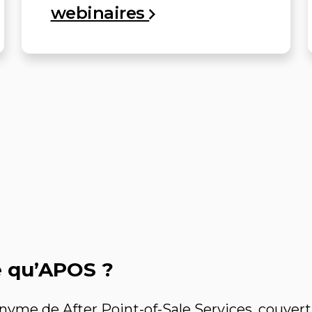
webinaires
e qu’APOS ?
onyme de After Point-of-Sale Services, couvert