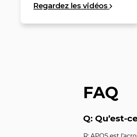
Regardez les
vidéos
FAQ
Q: Qu’est-c
R: APOS est l’acr