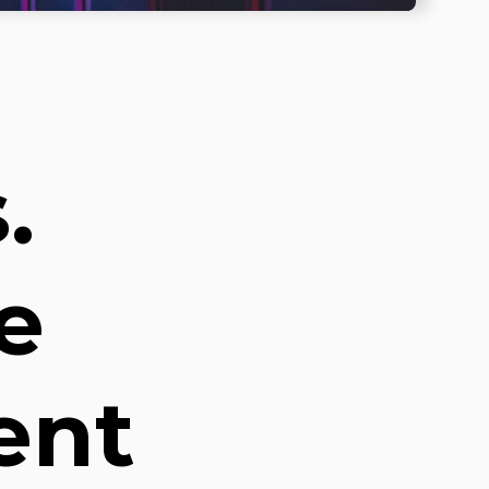
.
e
ent