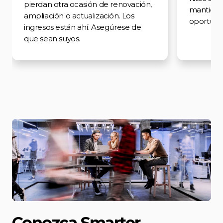
pierdan otra ocasión de renovación,
mantiene 
ampliación o actualización. Los
oportunid
ingresos están ahí. Asegúrese de
que sean suyos.
Conozca Smarter