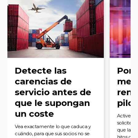
Detecte las
Pong
carencias de
mec
servicio antes de
reno
que le supongan
pilo
un coste
Active al
soliciten
Vea exactamente lo que caduca y
que las c
cuándo, para que sus socios no se
hitos cla