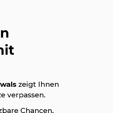
in
it
wals
zeigt Ihnen
ze verpassen.
tzbare Chancen,