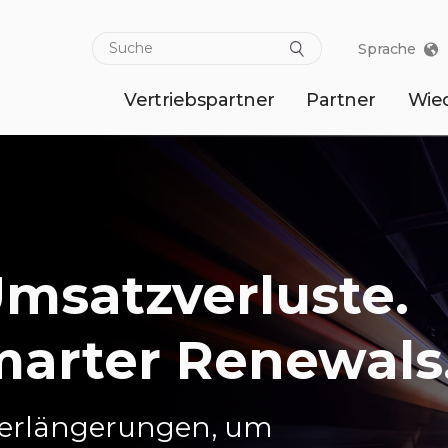
Sprache
Vertriebspartner
Partner
Wie
msatzverluste.
marter Renewals
Verlängerungen, um