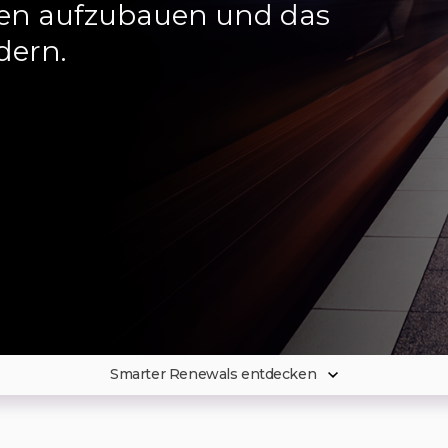
uen aufzubauen und das
dern.
Smarter Renewals entdecken