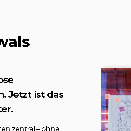
wals
ose
 Jetzt ist das
er.
en zentral – ohne