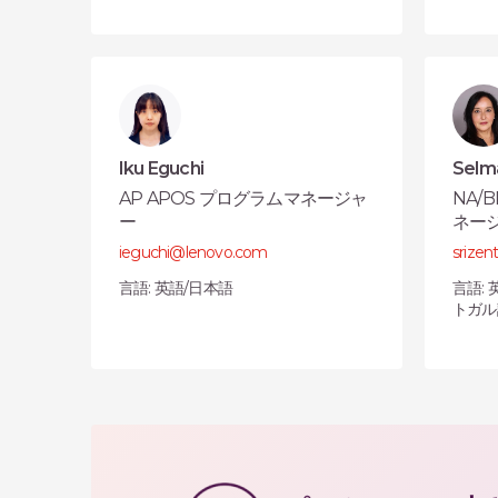
Iku Eguchi
Selma
AP APOS プログラムマネージャ
NA/B
ー
ネー
ieguchi@lenovo.com
srize
言語: 英語/日本語
言語:
トガル