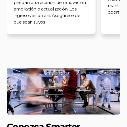
pierdan otra ocasión de renovación,
mantiene 
ampliación o actualización. Los
oportunid
ingresos están ahí. Asegúrese de
que sean suyos.
Conozca Smarter