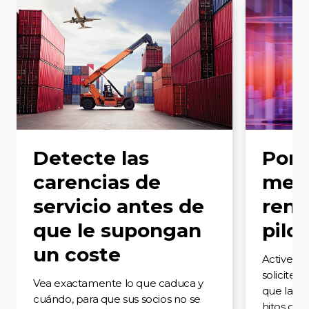
Detecte las
Pong
carencias de
mec
servicio antes de
reno
que le supongan
pilo
un coste
Active al
soliciten
Vea exactamente lo que caduca y
que las c
cuándo, para que sus socios no se
hitos cla